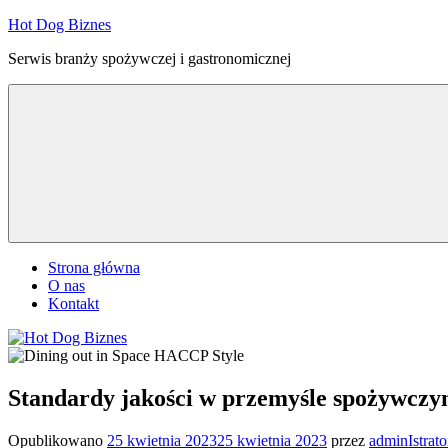
Przejdź
Hot Dog Biznes
do
Serwis branży spożywczej i gastronomicznej
treści
Strona główna
O nas
Kontakt
Standardy jakości w przemyśle spożywcz
Opublikowano
25 kwietnia 2023
25 kwietnia 2023
przez
adminIstrato