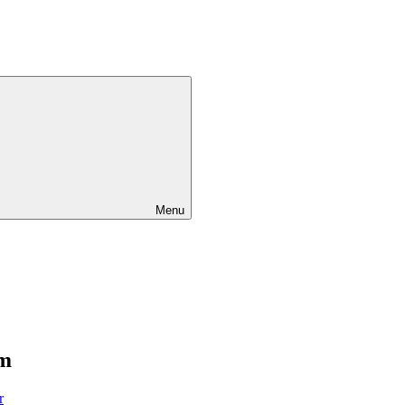
Menu
ym
r