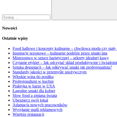
Szukaj
Nowości
Ostatnie wpisy
Food hallowe i koncepty kulinarne – chwilowa moda czy stały
Inspiracje sezonowe – kulinarne podróże przez smaki lata
Mistrzostwo w sztuce baristycznej – sekrety idealnej kawy
Czytanie etykiet – Jak odczytać skład produktywnie i świadom
Sztuka degustacji – Jak odkrywać smaki jak profesjonalista?
Standardy jakości w przemyśle spożywczym
Włoskie wina do posiłku
Profesjonalizm w kuchni
Praktyka w barze w USA
Łagodne smaki dla kobiet
Slow food a zmiana świata
Ubezpiecz swój lokal
Adaptacja nowych pracowników
Wysyłanie maili reklamowych
Wnętrze restauracji