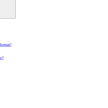
 format?
ie?