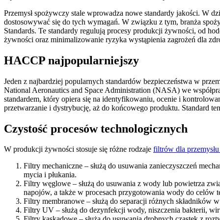
Przemysł spożywczy stale wprowadza nowe standardy jakości. W dzis
dostosowywać się do tych wymagań. W związku z tym, branża spoży
Standards. Te standardy regulują procesy produkcji żywności, od hod
żywności oraz minimalizowanie ryzyka wystąpienia zagrożeń dla z
HACCP najpopularniejszy
Jeden z najbardziej popularnych standardów bezpieczeństwa w przem
National Aeronautics and Space Administration (NASA) we współpr
standardem, który opiera się na identyfikowaniu, ocenie i kontrolo
przetwarzanie i dystrybucję, aż do końcowego produktu. Standard te
Czystość procesów technologicznych
W produkcji żywności stosuje się różne rodzaje
filtrów dla przemysł
Filtry mechaniczne – służą do usuwania zanieczyszczeń mechani
mycia i płukania.
Filtry węglowe – służą do usuwania z wody lub powietrza zwią
napojów, a także w procesach przygotowania wody do celów t
Filtry membranowe – służą do separacji różnych składników w 
Filtry UV – służą do dezynfekcji wody, niszczenia bakterii, w
Filtry kaskadowe – służą do usuwania drobnych cząstek z roz