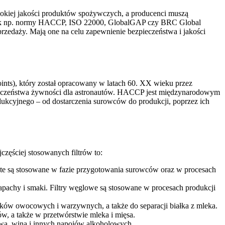
sokiej jakości produktów spożywczych, a producenci muszą
e jak np. normy HACCP, ISO 22000, GlobalGAP czy BRC Global
sprzedaży. Mają one na celu zapewnienie bezpieczeństwa i jakości
nts), który został opracowany w latach 60. XX wieku przez
ieczeństwa żywności dla astronautów. HACCP jest międzynarodowym
dukcyjnego – od dostarczenia surowców do produkcji, poprzez ich
jczęściej stosowanych filtrów to:
try te są stosowane w fazie przygotowania surowców oraz w procesach
apachy i smaki. Filtry węglowe są stosowane w procesach produkcji
soków owocowych i warzywnych, a także do separacji białka z mleka.
ów, a także w przetwórstwie mleka i mięsa.
iwa, wina i innych napojów alkoholowych.