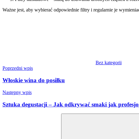
Ważne jest, aby wybierać odpowiednie filtry i regularnie je wymien
Bez kategorii
Nawigacja
Poprzedni wpis
wpisu
Włoskie wina do posiłku
Następny wpis
Sztuka degustacji – Jak odkrywać smaki jak profesjo
Szukaj: