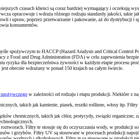
iejszych czasach klienci są coraz bardziej wymagający i oczekują wy
wcza opracowuje i wdraża różnego rodzaju standardy jakości, taki
owli i upraw, poprzez przetwarzanie i pakowanie, aż do dystrybucji i 
drowia konsumentów.
yśle spożywczym to HACCP (Hazard Analysis and Critical Control Poi
acy z Food and Drug Administration (FDA) w celu zapewnienia bezp
waniu ryzyka dla bezpieczeństwa żywności w każdym etapie procesu pro
n jest obecnie wdrażany w ponad 150 krajach na całym świecie.
u spożywczego
w zależności od rodzaju i etapu produkcji. Niektóre z na
cznych, takich jak kamienie, piasek, resztki roślinne, włosy itp. Fil
zków chemicznych, takich jak chlor, pestycydy, związki organiczne, z
echnologicznych.
roztworach. Filtry te stosuje się do oczyszczania wody, w produkcji 
irusów i grzybów. Filtry UV są stosowane w procesach produkcji napoj
tworów wodnych i alkoholowych. Filtry te są stosowane w produkcji p