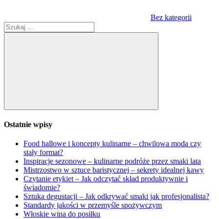
Bez kategorii
Szukaj:
Szukaj
Ostatnie wpisy
Food hallowe i koncepty kulinarne – chwilowa moda czy
stały format?
Inspiracje sezonowe – kulinarne podróże przez smaki lata
Mistrzostwo w sztuce baristycznej – sekrety idealnej kawy
Czytanie etykiet – Jak odczytać skład produktywnie i
świadomie?
Sztuka degustacji – Jak odkrywać smaki jak profesjonalista?
Standardy jakości w przemyśle spożywczym
Włoskie wina do posiłku