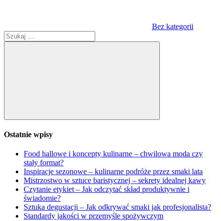
Bez kategorii
Szukaj:
Szukaj
Ostatnie wpisy
Food hallowe i koncepty kulinarne – chwilowa moda czy
stały format?
Inspiracje sezonowe – kulinarne podróże przez smaki lata
Mistrzostwo w sztuce baristycznej – sekrety idealnej kawy
Czytanie etykiet – Jak odczytać skład produktywnie i
świadomie?
Sztuka degustacji – Jak odkrywać smaki jak profesjonalista?
Standardy jakości w przemyśle spożywczym