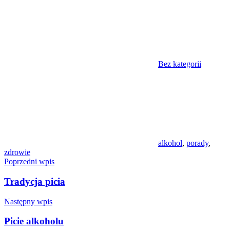
Bez kategorii
alkohol
,
porady
,
zdrowie
Nawigacja
Poprzedni wpis
wpisu
Tradycja picia
Następny wpis
Picie alkoholu