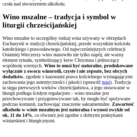
czoła nad stworzeniem alkoholu.
Wino mszalne – tradycja i symbol w
liturgii chrześcijańskiej
Wino mszalne to szczególny rodzaj wina używany w obrzędach
Eucharystii w tradycji chrześcijańskiej, przede wszystkim kościoła
katolickiego i prawosławnego. Od najwcześniejszych celebracji
Ostatniej Wieczerzy wino stanowiło nie tylko napój, ale ważny
element rytuału, symbolizujący krew Chrystusa i jednoczący
wspólnotę wiernych.
Wino to musi być naturalne, produkowane
wyłącznie z owocu winorośli, czyste i nie zepsute, bez obcych
dodatków
, zgodnie z kanonami prawa kościelnego wymagającymi
zachowania jego autentyczności i jakości (sprawdź
tutaj
). Tradycja
ta sięga pierwszych wieków chrześcijaństwa, a jego stosowanie w
liturgii podlega ścisłym regulacjom – wino mszalne jest
przechowywane i przygotowywane tak, by mogło być spożywane
podczas komunii, zachowując znaczenie sakramentalne.
Zawartość
alkoholu w winie mszalnym jest naturalna i wynosi zwykle od
ok. 11 do 14%
, co również jest zgodne z dobrymi praktykami
winiarskimi i liturgicznymi.