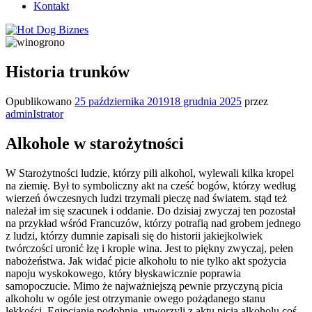
Kontakt
Historia trunków
Opublikowano
25 października 2019
18 grudnia 2025
przez
adminIstrator
Alkohole w starożytności
W Starożytności ludzie, którzy pili alkohol, wylewali kilka kropel
na ziemię. Był to symboliczny akt na cześć bogów, którzy według
wierzeń ówczesnych ludzi trzymali pieczę nad światem. stąd też
należał im się szacunek i oddanie. Do dzisiaj zwyczaj ten pozostał
na przykład wśród Francuzów, którzy potrafią nad grobem jednego
z ludzi, którzy dumnie zapisali się do historii jakiejkolwiek
twórczości uronić łzę i krople wina. Jest to piękny zwyczaj, pełen
nabożeństwa. Jak widać picie alkoholu to nie tylko akt spożycia
napoju wyskokowego, który błyskawicznie poprawia
samopoczucie. Mimo że najważniejszą pewnie przyczyną picia
alkoholu w ogóle jest otrzymanie owego pożądanego stanu
lekkości. Egipcjanie podobnie, utworzyli z aktu picia alkoholu coś