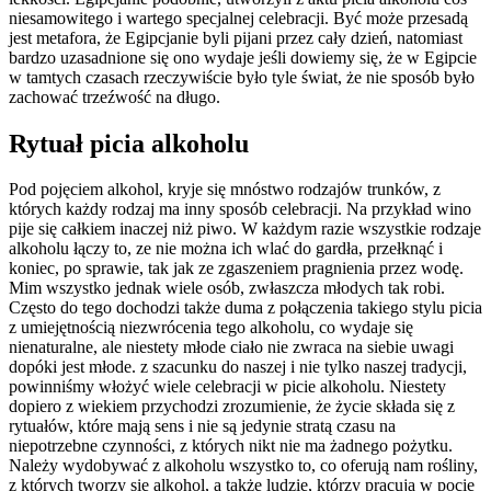
niesamowitego i wartego specjalnej celebracji. Być może przesadą
jest metafora, że Egipcjanie byli pijani przez cały dzień, natomiast
bardzo uzasadnione się ono wydaje jeśli dowiemy się, że w Egipcie
w tamtych czasach rzeczywiście było tyle świat, że nie sposób było
zachować trzeźwość na długo.
Rytuał picia alkoholu
Pod pojęciem alkohol, kryje się mnóstwo rodzajów trunków, z
których każdy rodzaj ma inny sposób celebracji. Na przykład wino
pije się całkiem inaczej niż piwo. W każdym razie wszystkie rodzaje
alkoholu łączy to, ze nie można ich wlać do gardła, przełknąć i
koniec, po sprawie, tak jak ze zgaszeniem pragnienia przez wodę.
Mim wszystko jednak wiele osób, zwłaszcza młodych tak robi.
Często do tego dochodzi także duma z połączenia takiego stylu picia
z umiejętnością niezwrócenia tego alkoholu, co wydaje się
nienaturalne, ale niestety młode ciało nie zwraca na siebie uwagi
dopóki jest młode. z szacunku do naszej i nie tylko naszej tradycji,
powinniśmy włożyć wiele celebracji w picie alkoholu. Niestety
dopiero z wiekiem przychodzi zrozumienie, że życie składa się z
rytuałów, które mają sens i nie są jedynie stratą czasu na
niepotrzebne czynności, z których nikt nie ma żadnego pożytku.
Należy wydobywać z alkoholu wszystko to, co oferują nam rośliny,
z których tworzy się alkohol, a także ludzie, którzy pracują w pocie