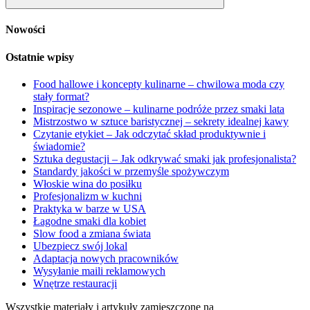
Szukaj
Nowości
Ostatnie wpisy
Food hallowe i koncepty kulinarne – chwilowa moda czy
stały format?
Inspiracje sezonowe – kulinarne podróże przez smaki lata
Mistrzostwo w sztuce baristycznej – sekrety idealnej kawy
Czytanie etykiet – Jak odczytać skład produktywnie i
świadomie?
Sztuka degustacji – Jak odkrywać smaki jak profesjonalista?
Standardy jakości w przemyśle spożywczym
Włoskie wina do posiłku
Profesjonalizm w kuchni
Praktyka w barze w USA
Łagodne smaki dla kobiet
Slow food a zmiana świata
Ubezpiecz swój lokal
Adaptacja nowych pracowników
Wysyłanie maili reklamowych
Wnętrze restauracji
Wszystkie materiały i artykuły zamieszczone na