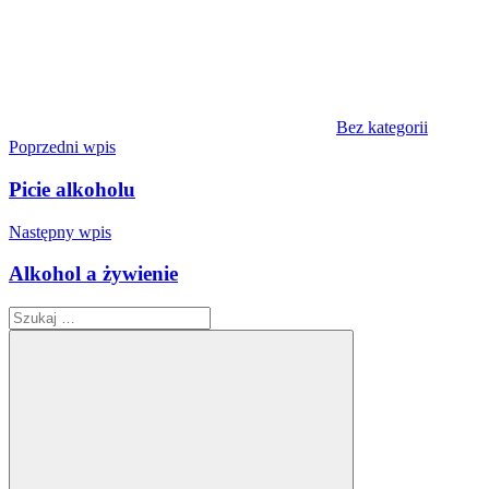
Bez kategorii
Nawigacja
Poprzedni wpis
wpisu
Picie alkoholu
Następny wpis
Alkohol a żywienie
Szukaj: